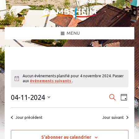
MENU
Aucun évènements planifié pour 4 novembre 2024. Passer
N
aux
évènements suivants
.
o
t
N
R
i
04-11-2024
R
J
c
a
e
e
S
o
e
c
v
é
u
c
h
l
i
r
Jour précédent
Jour suivant
e
e
g
h
c
r
a
t
e
c
i
t
h
o
S’abonner au calendrier
r
i