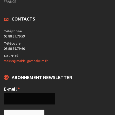
e
FRANCE
v
u
CONTACTS
e
s
Téléphone
É
03.88.59.79.59
v
Télécopie
03.88.59.79.60
è
Courriel
n
mairie@mairie-gambsheim.fr
e
m
ABONNEMENT NEWSLETTER
e
n
E-mail
*
t
s