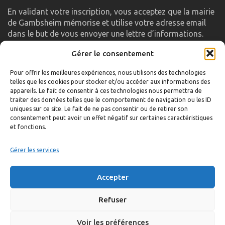
En validant votre inscription, vous acceptez que la mairie
de Gambsheim mémorise et utilise votre adresse email
dans le but de vous envoyer une lettre d’informations.
Gérer le consentement
LIENS UTILES
Pour offrir les meilleures expériences, nous utilisons des technologies
telles que les cookies pour stocker et/ou accéder aux informations des
Accueil
appareils. Le fait de consentir à ces technologies nous permettra de
traiter des données telles que le comportement de navigation ou les ID
Formulaire de contact
uniques sur ce site. Le fait de ne pas consentir ou de retirer son
consentement peut avoir un effet négatif sur certaines caractéristiques
Gambs TV
et fonctions.
Plan du site
Mentions légales
Gérer les services
Politique de confidentialité
Accepter
Extranet élu
Politique de cookies
Refuser
Voir les préférences