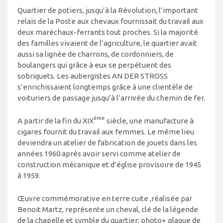
Quartier de potiers, jusqu’à la Révolution, l’important
relais de la Poste aux chevaux fournissait du travail aux
deux maréchaux-ferrants tout proches. Si la majorité
des familles vivaient de l’agriculture, le quartier avait
aussi sa lignée de charrons, de cordonniers, de
boulangers qui grâce à eux se perpétuent des
sobriquets. Les aubergistes AN DER STROSS
s’enrichissaient longtemps grâce à une clientèle de
voituriers de passage jusqu’à l’arrivée du chemin de fer.
ème
A partir de la fin du XIX
siècle, une manufacture à
cigares fournit du travail aux femmes. Le même lieu
deviendra un atelier de fabrication de jouets dans les
années 1960 après avoir servi comme atelier de
construction mécanique et d’église provisoire de 1945
à 1959.
Œuvre commémorative en terre cuite ,réalisée par
Benoit Martz, représente un cheval, clé de la légende
de la chapelle et symble du quartier: photo+ plaque de