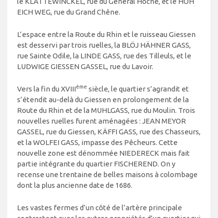
le KLATTEWINCKEL, rue du Général Hoche, et le HOH
EICH WEG, rue du Grand Chêne.
L’espace entre la Route du Rhin et le ruisseau Giessen
est desservi par trois ruelles, la BLÖJ HÄHNER GASS,
rue Sainte Odile, la LINDE GASS, rue des Tilleuls, et le
LUDWIGE GIESSEN GASSEL, rue du Lavoir.
ème
Vers la fin du XVIII
siècle, le quartier s’agrandit et
s’étendit au-delà du Giessen en prolongement de la
Route du Rhin et de la MUHLGASS, rue du Moulin. Trois
nouvelles ruelles furent aménagées : JEAN MEYOR
GASSEL, rue du Giessen, KÄFFI GASS, rue des Chasseurs,
et la WOLFEI GASS, impasse des Pêcheurs. Cette
nouvelle zone est dénommée NIEDERECK mais fait
partie intégrante du quartier FISCHEREND. On y
recense une trentaine de belles maisons à colombage
dont la plus ancienne date de 1686.
Les vastes fermes d’un côté de l’artère principale