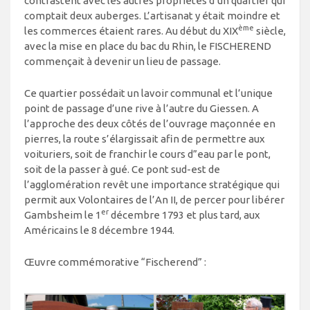
contrastent avec les autres propriétés d’un quartier qui
comptait deux auberges. L’artisanat y était moindre et
ème
les commerces étaient rares. Au début du XIX
siècle,
avec la mise en place du bac du Rhin, le FISCHEREND
commençait à devenir un lieu de passage.
Ce quartier possédait un lavoir communal et l’unique
point de passage d’une rive à l’autre du Giessen. A
l’approche des deux côtés de l’ouvrage maçonnée en
pierres, la route s’élargissait afin de permettre aux
voituriers, soit de franchir le cours d”eau par le pont,
soit de la passer à gué. Ce pont sud-est de
l’agglomération revêt une importance stratégique qui
permit aux Volontaires de l’An II, de percer pour libérer
er
Gambsheim le 1
décembre 1793 et plus tard, aux
Américains le 8 décembre 1944.
Œuvre commémorative “Fischerend” :