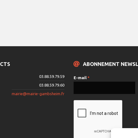
CTS
ABONNEMENT NEWS
03.88.59.79.59
E-mail
*
03.88.59.79.60
mairie@mairie-gambsheim.fr