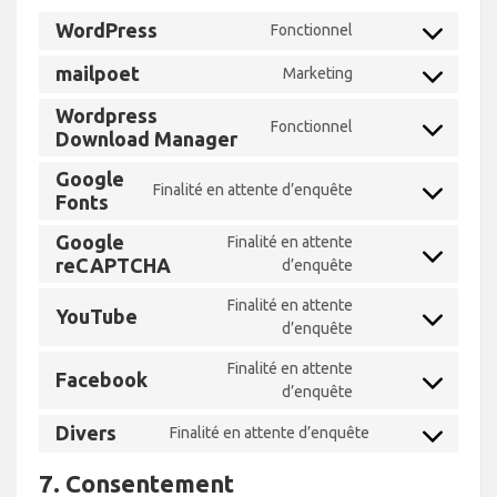
WordPress
Fonctionnel
Consent
to
mailpoet
Marketing
Consent
service
to
wordpress
Wordpress
Fonctionnel
service
Consent
Download Manager
mailpoet
to
Google
service
Finalité en attente d’enquête
Consent
Fonts
wordpress-
to
download-
Google
Finalité en attente
service
manager
Consent
reCAPTCHA
d’enquête
google-
to
fonts
Finalité en attente
service
YouTube
Consent
d’enquête
google-
to
recaptcha
Finalité en attente
service
Facebook
Consent
d’enquête
youtube
to
Divers
Finalité en attente d’enquête
service
Consent
facebook
to
7. Consentement
service