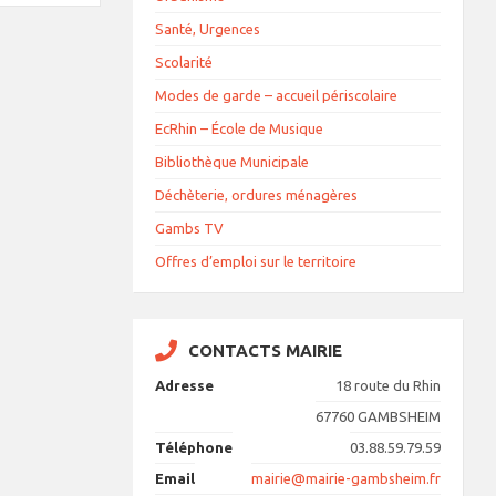
Santé, Urgences
Scolarité
Modes de garde – accueil périscolaire
EcRhin – École de Musique
Bibliothèque Municipale
Déchèterie, ordures ménagères
Gambs TV
Offres d’emploi sur le territoire
CONTACTS MAIRIE
Adresse
18 route du Rhin
67760 GAMBSHEIM
Téléphone
03.88.59.79.59
Email
mairie@mairie-gambsheim.fr