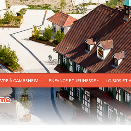
IVRE À GAMBSHEIM
ENFANCE ET JEUNESSE
LOISIRS ET 
sme
isme