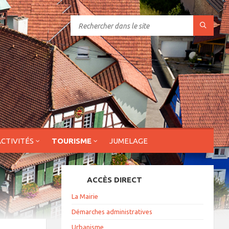
ACTIVITÉS
TOURISME
JUMELAGE
ACCÈS DIRECT
La Mairie
Démarches administratives
Urbanisme