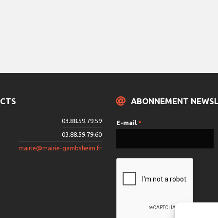
CTS
ABONNEMENT NEWS
03.88.59.79.59
E-mail
*
03.88.59.79.60
mairie@mairie-gambsheim.fr