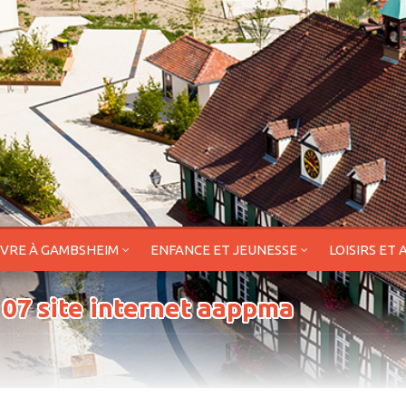
IVRE À GAMBSHEIM
ENFANCE ET JEUNESSE
LOISIRS ET 
 07 site internet aappma