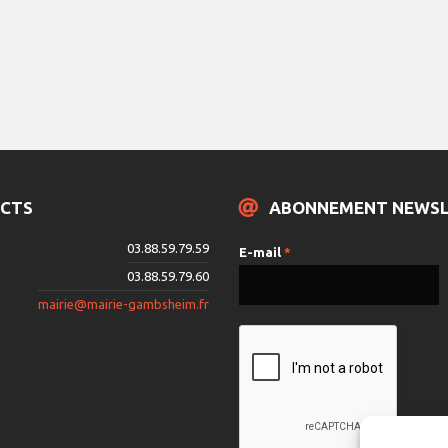
CTS
ABONNEMENT NEWS
03.88.59.79.59
E-mail
*
03.88.59.79.60
mairie@mairie-gambsheim.fr