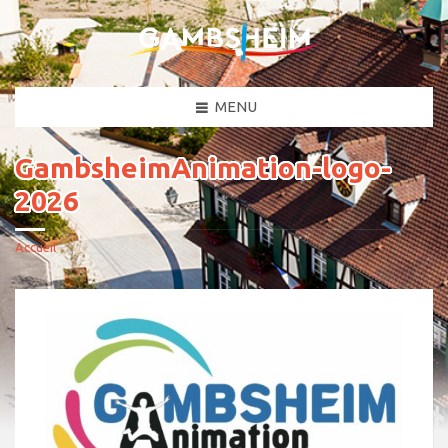
MENU
GambsheimAnimation-logo-
2026
Accueil