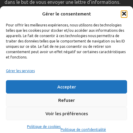
dans le but de vous envoyer une lettre d’informations.
Gérer le consentement
LIENS UTILES
Pour offrir les meilleures expériences, nous utilisons des technologies
telles que les cookies pour stocker et/ou accéder aux informations des
Accueil
appareils. Le fait de consentir à ces technologies nous permettra de
traiter des données telles que le comportement de navigation ou les ID
Formulaire de contact
uniques sur ce site. Le fait de ne pas consentir ou de retirer son
consentement peut avoir un effet négatif sur certaines caractéristiques
Gambs TV
et fonctions.
Plan du site
Mentions légales
Gérer les services
Politique de confidentialité
Accepter
Extranet élu
Politique de cookies
Refuser
Voir les préférences
©
Réalisation:
Anne Vonthron
Politique de cookies
Politique de confidentialité