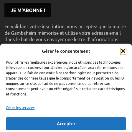
En validant votre inscription, vous acceptez que la mairie
de Gambsheim mémorise et utilise votre adresse email
dans le but de vous envoyer une lettre d’informations.
Gérer le consentement
LIENS UTILES
Pour offrir les meilleures expériences, nous utilisons des technologies
telles que les cookies pour stocker et/ou accéder aux informations des
Accueil
appareils. Le fait de consentir à ces technologies nous permettra de
traiter des données telles que le comportement de navigation ou les ID
Formulaire de contact
uniques sur ce site. Le fait de ne pas consentir ou de retirer son
consentement peut avoir un effet négatif sur certaines caractéristiques
Gambs TV
et fonctions.
Plan du site
Mentions légales
Gérer les services
Politique de confidentialité
Accepter
Extranet élu