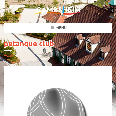
MENU
petanque club
Accueil