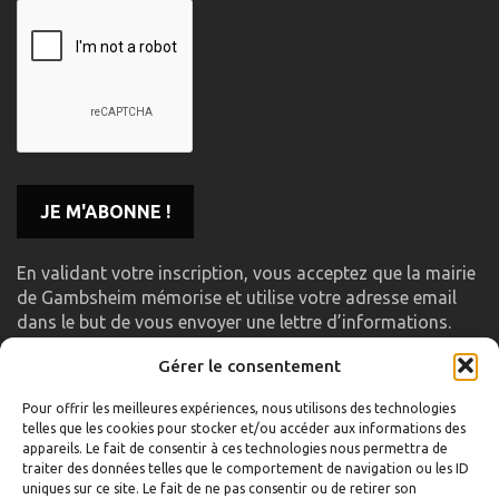
En validant votre inscription, vous acceptez que la mairie
de Gambsheim mémorise et utilise votre adresse email
dans le but de vous envoyer une lettre d’informations.
Gérer le consentement
LIENS UTILES
Pour offrir les meilleures expériences, nous utilisons des technologies
telles que les cookies pour stocker et/ou accéder aux informations des
Accueil
appareils. Le fait de consentir à ces technologies nous permettra de
traiter des données telles que le comportement de navigation ou les ID
Formulaire de contact
uniques sur ce site. Le fait de ne pas consentir ou de retirer son