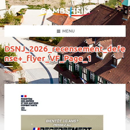
MENU
DSNJ_2026_recensement_defe
nse+_flyer_VF_Page_1
Accueil