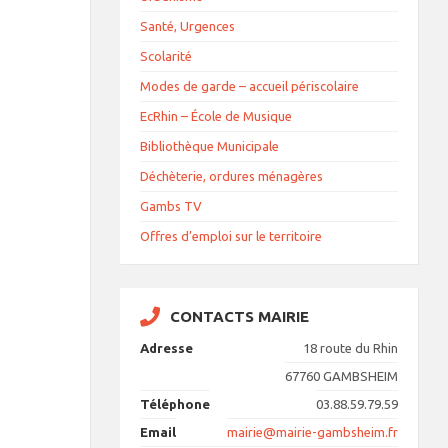
Santé, Urgences
Scolarité
Modes de garde – accueil périscolaire
EcRhin – École de Musique
Bibliothèque Municipale
Déchèterie, ordures ménagères
Gambs TV
Offres d’emploi sur le territoire
CONTACTS MAIRIE
Adresse
18 route du Rhin
67760 GAMBSHEIM
Téléphone
03.88.59.79.59
Email
mairie@mairie-gambsheim.fr