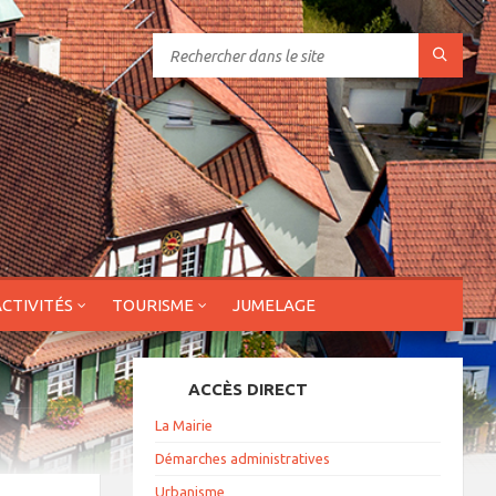
ACTIVITÉS
TOURISME
JUMELAGE
ACCÈS DIRECT
La Mairie
Démarches administratives
Urbanisme