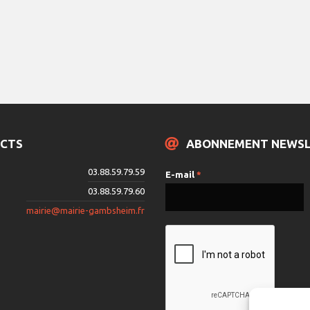
CTS
ABONNEMENT NEWS
03.88.59.79.59
E-mail
*
03.88.59.79.60
mairie@mairie-gambsheim.fr