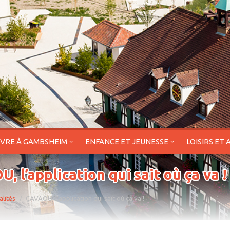
IVRE À GAMBSHEIM
ENFANCE ET JEUNESSE
LOISIRS ET 
, l’application qui sait où ça va !
alités
ÇAVAOU, l’application qui sait où ça va !