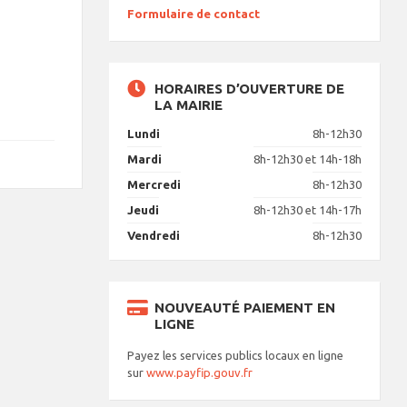
Formulaire de contact
HORAIRES D’OUVERTURE DE
LA MAIRIE
Lundi
8h-12h30
Mardi
8h-12h30 et 14h-18h
Mercredi
8h-12h30
Jeudi
8h-12h30 et 14h-17h
Vendredi
8h-12h30
NOUVEAUTÉ PAIEMENT EN
LIGNE
Payez les services publics locaux en ligne
sur
www.payfip.gouv.fr