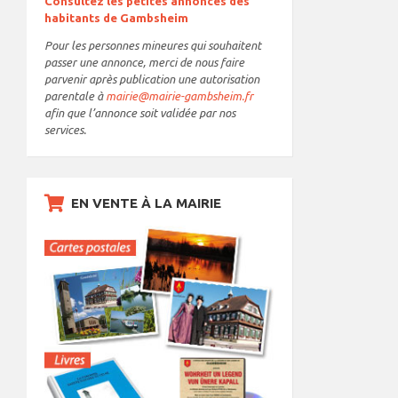
Consultez les petites annonces des
habitants de Gambsheim
Pour les personnes mineures qui souhaitent
passer une annonce, merci de nous faire
parvenir après publication une autorisation
parentale à
mairie@mairie-gambsheim.fr
afin que l’annonce soit validée par nos
services.
EN VENTE À LA MAIRIE