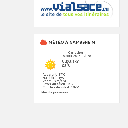
MÉTÉO À GAMBSHEIM
Gambsheim
8 août 2026, 10h58
Clear sky
23°C
Apparent: 17°C
Humidité: 49%
Vent: 2.9 m/s NE
Lever du soleil: 6h12
Coucher du soleil: 20h56
Plus de prévisions...