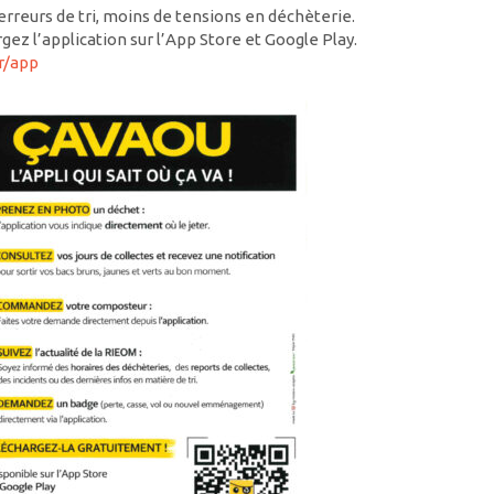
erreurs de tri, moins de tensions en déchèterie.
gez l’application sur l’App Store et Google Play.
r/app