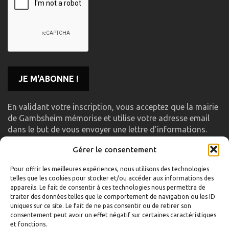
En validant votre inscription, vous acceptez que la mairie
de Gambsheim mémorise et utilise votre adresse email
dans le but de vous envoyer une lettre d’informations.
Gérer le consentement
LIENS UTILES
Pour offrir les meilleures expériences, nous utilisons des technologies
telles que les cookies pour stocker et/ou accéder aux informations des
Accueil
appareils. Le fait de consentir à ces technologies nous permettra de
traiter des données telles que le comportement de navigation ou les ID
Formulaire de contact
uniques sur ce site. Le fait de ne pas consentir ou de retirer son
consentement peut avoir un effet négatif sur certaines caractéristiques
Gambs TV
et fonctions.