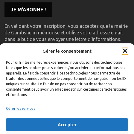
En validant votre inscription, vous acceptez que la mairie
de Gambsheim mémorise et utilise votre adresse email
dans le but de vous envoyer une lettre d’informations.
Gérer le consentement
LIENS UTILES
Pour offrir les meilleures expériences, nous utilisons des technologies
telles que les cookies pour stocker et/ou accéder aux informations des
Accueil
appareils. Le fait de consentir à ces technologies nous permettra de
traiter des données telles que le comportement de navigation ou les ID
Formulaire de contact
uniques sur ce site. Le fait de ne pas consentir ou de retirer son
consentement peut avoir un effet négatif sur certaines caractéristiques
Gambs TV
et fonctions.
Plan du site
Mentions légales
Gérer les services
Politique de confidentialité
Accepter
Extranet élu