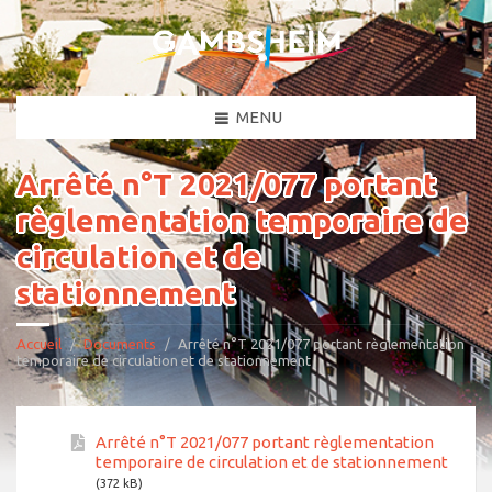
MENU
Arrêté n°T 2021/077 portant
règlementation temporaire de
circulation et de
stationnement
Accueil
Documents
Arrêté n°T 2021/077 portant règlementation
temporaire de circulation et de stationnement
Arrêté n°T 2021/077 portant règlementation
temporaire de circulation et de stationnement
(372 kB)