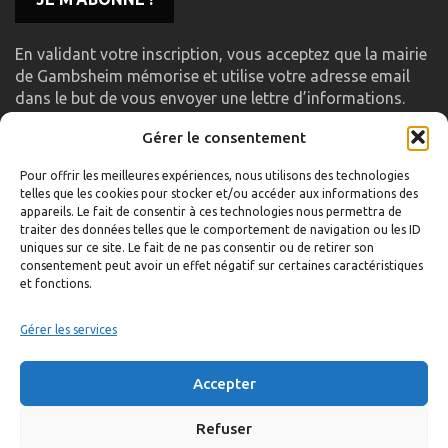
En validant votre inscription, vous acceptez que la mairie
de Gambsheim mémorise et utilise votre adresse email
dans le but de vous envoyer une lettre d’informations.
Gérer le consentement
LIENS UTILES
Pour offrir les meilleures expériences, nous utilisons des technologies
telles que les cookies pour stocker et/ou accéder aux informations des
Accueil
appareils. Le fait de consentir à ces technologies nous permettra de
traiter des données telles que le comportement de navigation ou les ID
Formulaire de contact
uniques sur ce site. Le fait de ne pas consentir ou de retirer son
consentement peut avoir un effet négatif sur certaines caractéristiques
Gambs TV
et fonctions.
Plan du site
Mentions légales
Gérer les services
Politique de confidentialité
Accepter
Extranet élu
Politique de cookies
Refuser