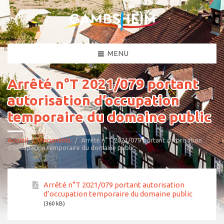
MENU
Arrêté n°T 2021/079 portant
autorisation d’occupation
temporaire du domaine public
Accueil
Documents
Arrêté n°T 2021/079 portant autorisation
d’occupation temporaire du domaine public
Arrêté n°T 2021/079 portant autorisation
d’occupation temporaire du domaine public
(360 kB)