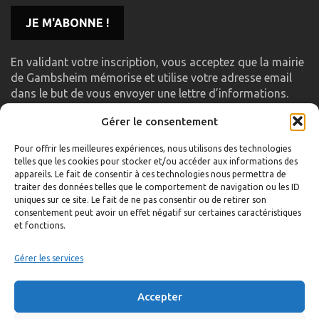
En validant votre inscription, vous acceptez que la mairie
de Gambsheim mémorise et utilise votre adresse email
dans le but de vous envoyer une lettre d’informations.
Gérer le consentement
LIENS UTILES
Pour offrir les meilleures expériences, nous utilisons des technologies
telles que les cookies pour stocker et/ou accéder aux informations des
Accueil
appareils. Le fait de consentir à ces technologies nous permettra de
traiter des données telles que le comportement de navigation ou les ID
Formulaire de contact
uniques sur ce site. Le fait de ne pas consentir ou de retirer son
consentement peut avoir un effet négatif sur certaines caractéristiques
Gambs TV
et fonctions.
Plan du site
Mentions légales
Gérer les services
Politique de confidentialité
Accepter
Extranet élu