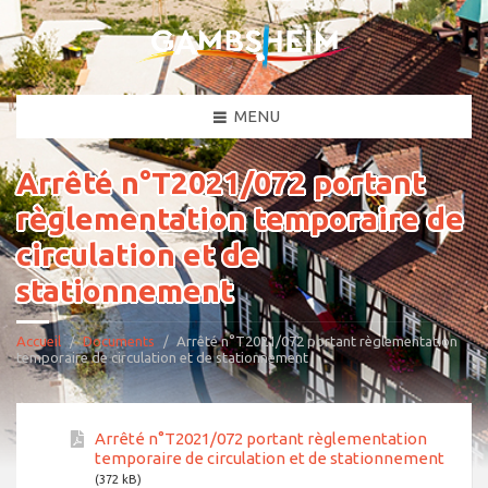
MENU
Arrêté n°T2021/072 portant
règlementation temporaire de
circulation et de
stationnement
Accueil
Documents
Arrêté n°T2021/072 portant règlementation
temporaire de circulation et de stationnement
Arrêté n°T2021/072 portant règlementation
temporaire de circulation et de stationnement
(372 kB)