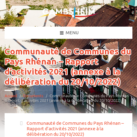
MENU
Communauté de Communes du
Pays Rhénan – Rapport
d’activités 2021 (annexe à la
délibération du 20/10/2022)
Accueil
Documents
Communauté de Communes du Pays Rhénan –
Rapport d’activités 2021 (annexe à la délibération du 20/10/2022)
Communauté de Communes du Pays Rhénan –
Rapport d’activités 2021 (annexe à la
délibération du 20/10/2022)