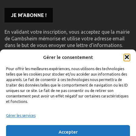
En validant votre inscription, vous acceptez que la mairie
de Gambsheim mémorise et utilise votre adresse email
dans le but de vous envoyer une lettre d’informations.
Gérer le consentement
LIENS UTILES
Pour offrir les meilleures expériences, nous utilisons des technologies
telles que les cookies pour stocker et/ou accéder aux informations des
Accueil
appareils. Le fait de consentir à ces technologies nous permettra de
traiter des données telles que le comportement de navigation ou les ID
Formulaire de contact
uniques sur ce site. Le fait de ne pas consentir ou de retirer son
consentement peut avoir un effet négatif sur certaines caractéristiques
Gambs TV
et fonctions.
Plan du site
Mentions légales
Gérer les services
Politique de confidentialité
Accepter
Extranet élu