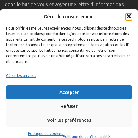
dans le but de vous envoyer une lettre d’informations.
Gérer le consentement
LIENS UTILES
Pour offrir les meilleures expériences, nous utilisons des technologies
telles que les cookies pour stocker et/ou accéder aux informations des
Accueil
appareils. Le fait de consentir à ces technologies nous permettra de
traiter des données telles que le comportement de navigation ou les ID
Formulaire de contact
uniques sur ce site. Le fait de ne pas consentir ou de retirer son
consentement peut avoir un effet négatif sur certaines caractéristiques
Gambs TV
et fonctions.
Plan du site
Mentions légales
Gérer les services
Politique de confidentialité
Accepter
Extranet élu
Politique de cookies
Refuser
Voir les préférences
©
Réalisation:
Anne Vonthron
Politique de cookies
Politique de confidentialité