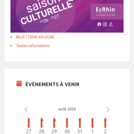
BILLETTERIE EN LIGNE
Toutes informations
ÉVÉNEMENTS À VENIR
août 2026
C
L
LUNDI
M
MARDI
M
MERCREDI
J
JEUDI
V
VENDREDI
S
SAMEDI
D
DIMANCHE
a
0
0
0
0
0
1
0
27
28
29
30
31
1
2