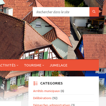
ACTIVITÉS
TOURISME
JUMELAGE
CATEGORIES
Arrêtés municipaux
(6)
Délibérations
(92)
Démarches administratives
(3)