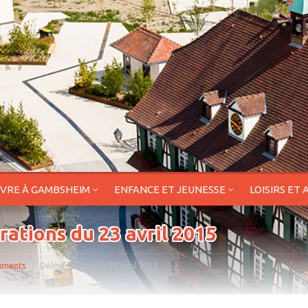
IVRE À GAMBSHEIM
ENFANCE ET JEUNESSE
LOISIRS ET 
rations du 23 avril 2015
uments
Délibérations du 23 avril 2015