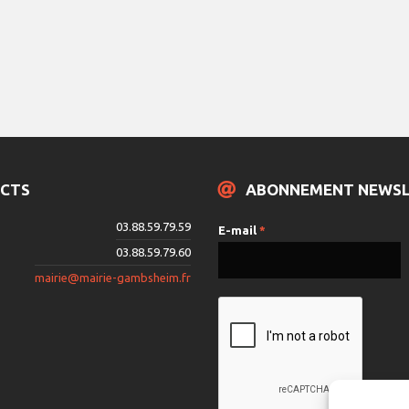
CTS
ABONNEMENT NEWS
03.88.59.79.59
E-mail
*
03.88.59.79.60
mairie@mairie-gambsheim.fr