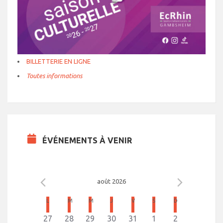
BILLETTERIE EN LIGNE
Toutes informations
ÉVÉNEMENTS À VENIR
août 2026
C
L
LUNDI
M
MARDI
M
MERCREDI
J
JEUDI
V
VENDREDI
S
SAMEDI
D
DIMANCHE
a
0
0
0
0
0
1
0
27
28
29
30
31
1
2