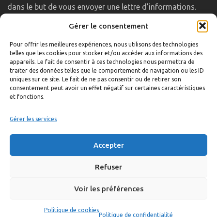
dans le but de vous envoyer une lettre d’informations.
Gérer le consentement
LIENS UTILES
Pour offrir les meilleures expériences, nous utilisons des technologies
telles que les cookies pour stocker et/ou accéder aux informations des
Accueil
appareils. Le fait de consentir à ces technologies nous permettra de
traiter des données telles que le comportement de navigation ou les ID
Formulaire de contact
uniques sur ce site. Le fait de ne pas consentir ou de retirer son
consentement peut avoir un effet négatif sur certaines caractéristiques
Gambs TV
et fonctions.
Plan du site
Mentions légales
Gérer les services
Politique de confidentialité
Accepter
Extranet élu
Politique de cookies
Refuser
Voir les préférences
©
Réalisation:
Anne Vonthron
Politique de cookies
Politique de confidentialité