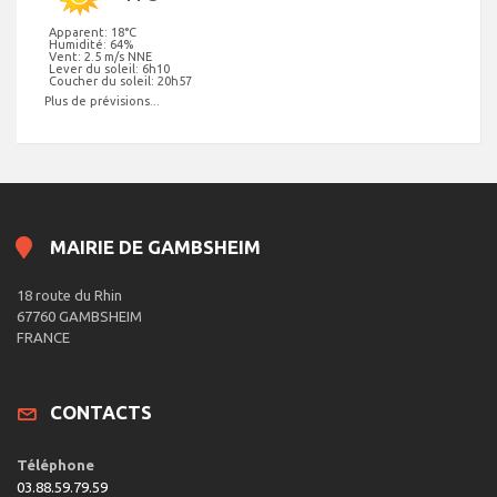
Apparent: 18°C
Humidité: 64%
Vent: 2.5 m/s NNE
Lever du soleil: 6h10
Coucher du soleil: 20h57
Plus de prévisions...
MAIRIE DE GAMBSHEIM
18 route du Rhin
67760 GAMBSHEIM
FRANCE
CONTACTS
Téléphone
03.88.59.79.59