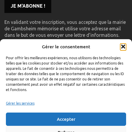
En validant votre inscription, vous acceptez que la mairie
de Gambsheim mémorise et utilise votre adresse email
dans le but de vous envoyer une lettre d’informations.
Gérer le consentement
LIENS UTILES
Pour offrir les meilleures expériences, nous utilisons des technologies
telles que les cookies pour stocker et/ou accéder aux informations des
Accueil
appareils. Le fait de consentir à ces technologies nous permettra de
traiter des données telles que le comportement de navigation ou les ID
Formulaire de contact
uniques sur ce site. Le fait de ne pas consentir ou de retirer son
consentement peut avoir un effet négatif sur certaines caractéristiques
Gambs TV
et fonctions.
Plan du site
Mentions légales
Gérer les services
Politique de confidentialité
Accepter
Extranet élu
Politique de cookies