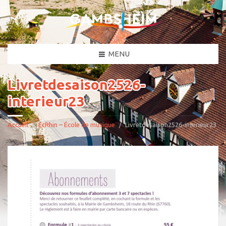
MENU
Livretdesaison2526-
interieur23
Accueil
EcRhin – École de musique
Livretdesaison2526-interieur23