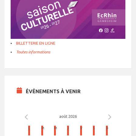
BILLETTERIE EN LIGNE
Toutes informations
ÉVÉNEMENTS À VENIR
août 2026
C
L
LUNDI
M
MARDI
M
MERCREDI
J
JEUDI
V
VENDREDI
S
SAMEDI
D
DIMANCHE
a