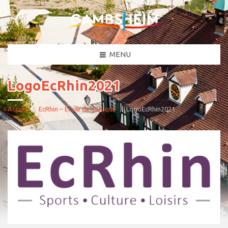
MENU
LogoEcRhin2021
Accueil
EcRhin – École de musique
LogoEcRhin2021