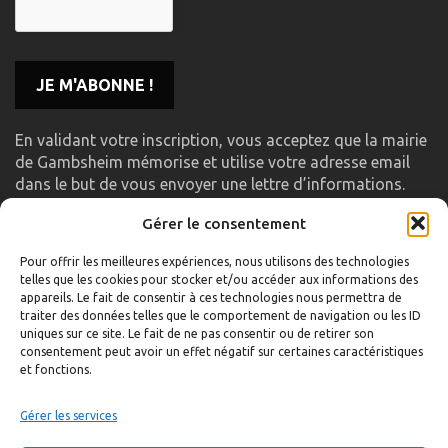
En validant votre inscription, vous acceptez que la mairie
de Gambsheim mémorise et utilise votre adresse email
dans le but de vous envoyer une lettre d’informations.
Gérer le consentement
LIENS UTILES
Pour offrir les meilleures expériences, nous utilisons des technologies
telles que les cookies pour stocker et/ou accéder aux informations des
Accueil
appareils. Le fait de consentir à ces technologies nous permettra de
traiter des données telles que le comportement de navigation ou les ID
Formulaire de contact
uniques sur ce site. Le fait de ne pas consentir ou de retirer son
consentement peut avoir un effet négatif sur certaines caractéristiques
Gambs TV
et fonctions.
Plan du site
Mentions légales
Gérer les services
Politique de confidentialité