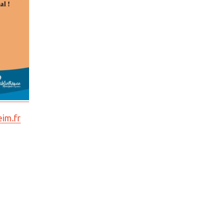
im.fr