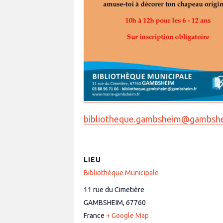
bibliotheque.gambsheim@gambshe
LIEU
Bibliothèque Municipale
11 rue du Cimetière
GAMBSHEIM
,
67760
France
+ Google Map