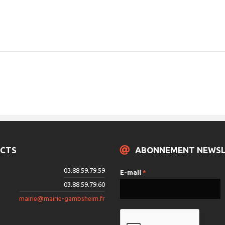
CTS
ABONNEMENT NEWS
03.88.59.79.59
E-mail
*
03.88.59.79.60
mairie@mairie-gambsheim.fr