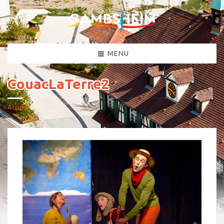
MENU
CouacLaTerre2
Accueil