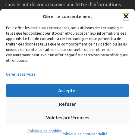
dans le but de vous envoyer une lettre d’informations.
Gérer le consentement
LIENS UTILES
Pour offrir les meilleures expériences, nous utilisons des technologies
telles que les cookies pour stocker et/ou accéder aux informations des
Accueil
appareils. Le fait de consentir à ces technologies nous permettra de
traiter des données telles que le comportement de navigation ou les ID
Formulaire de contact
uniques sur ce site. Le fait de ne pas consentir ou de retirer son
consentement peut avoir un effet négatif sur certaines caractéristiques
Gambs TV
et fonctions.
Plan du site
Mentions légales
Gérer les services
Politique de confidentialité
Accepter
Extranet élu
Politique de cookies
Refuser
Voir les préférences
©
Réalisation:
Anne Vonthron
Politique de cookies
Politique de confidentialité