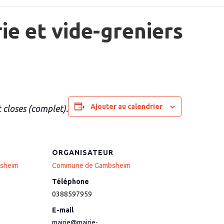
ie et vide-greniers
Ajouter au calendrier
t closes (complet).
ORGANISATEUR
bsheim
Commune de Gambsheim
Téléphone
0388597959
E-mail
mairie@mairie-