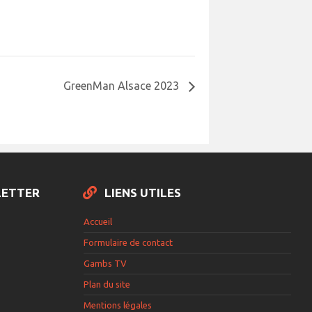
GreenMan Alsace 2023
LETTER
LIENS UTILES
Accueil
Formulaire de contact
Gambs TV
Plan du site
Mentions légales