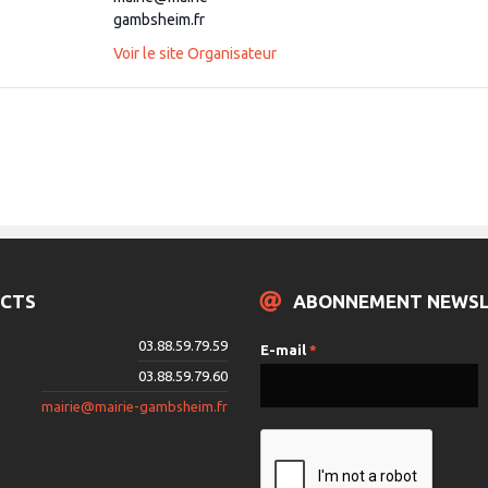
gambsheim.fr
Voir le site Organisateur
CTS
ABONNEMENT NEWS
03.88.59.79.59
E-mail
*
03.88.59.79.60
mairie@mairie-gambsheim.fr