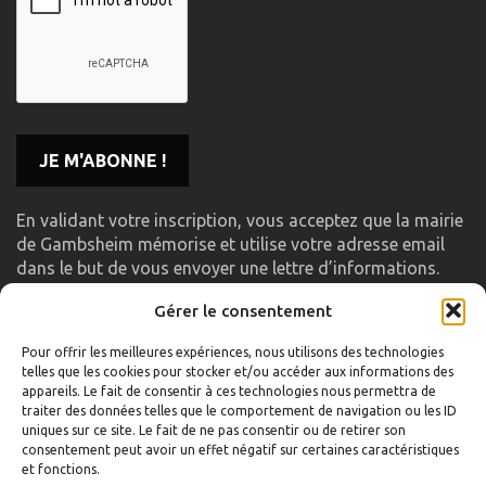
En validant votre inscription, vous acceptez que la mairie
de Gambsheim mémorise et utilise votre adresse email
dans le but de vous envoyer une lettre d’informations.
Gérer le consentement
LIENS UTILES
Pour offrir les meilleures expériences, nous utilisons des technologies
telles que les cookies pour stocker et/ou accéder aux informations des
Accueil
appareils. Le fait de consentir à ces technologies nous permettra de
traiter des données telles que le comportement de navigation ou les ID
Formulaire de contact
uniques sur ce site. Le fait de ne pas consentir ou de retirer son
consentement peut avoir un effet négatif sur certaines caractéristiques
Gambs TV
et fonctions.
Plan du site