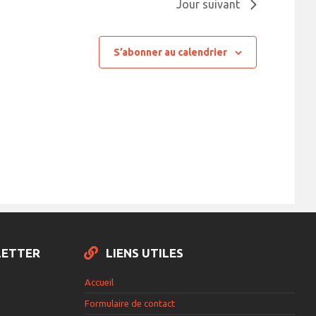
Jour suivant
t
S’abonner au calendrier
LETTER
LIENS UTILES
Accueil
Formulaire de contact