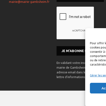
mairie@mairie-gambsheim.fr
Pour offrir 
cookies pour
consentir à 
comportement
ou de retire
En validant votre inscription, vous 
caractéristi
mairie de Gambsheim mémorise et ut
adresse email dans le but de vous 
Gérer les se
lettre d’informations.
Ac