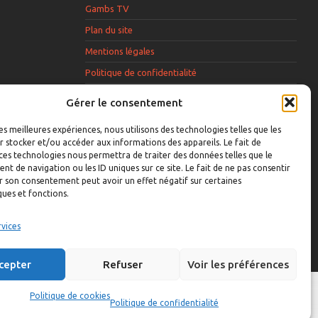
Gambs TV
Plan du site
Mentions légales
Politique de confidentialité
Extranet élu
Gérer le consentement
Politique de cookies
les meilleures expériences, nous utilisons des technologies telles que les
 stocker et/ou accéder aux informations des appareils. Le fait de
ces technologies nous permettra de traiter des données telles que le
 de navigation ou les ID uniques sur ce site. Le fait de ne pas consentir
r son consentement peut avoir un effet négatif sur certaines
acceptez que la
ques et fonctions.
ilise votre
envoyer une
rvices
cepter
Refuser
Voir les préférences
Politique de cookies
Politique de confidentialité