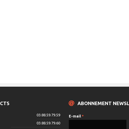
CTS
ABONNEMENT NEWS
03.88.59.79.59
E-mail
*
03.88.59.79.60