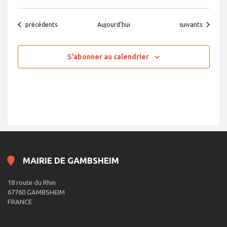
Évènements
Évènements
précédents
Aujourd’hui
suivants
S’abonner au calendrier
MAIRIE DE GAMBSHEIM
18 route du Rhin
67760 GAMBSHEIM
FRANCE