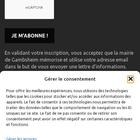
En validant votre inscription, vous acceptez que la mairie
de Gambsheim mémorise et utilise votre adresse email
dans le but de vous envoyer une lettre d’informations.
Gérer le consentement
LIENS UTILES
Pour offrir les meilleures expériences, nous utilisons des technologies
telles que les cookies pour stocker et/ou accéder aux informations des
Accueil
appareils. Le fait de consentir à ces technologies nous permettra de
traiter des données telles que le comportement de navigation ou les ID
Formulaire de contact
uniques sur ce site. Le fait de ne pas consentir ou de retirer son
consentement peut avoir un effet négatif sur certaines caractéristiques
Gambs TV
et fonctions.
Plan du site
Mentions légales
Gérer les services