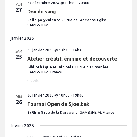
e
27 décembre 2024 @ 17h00
-
20h00
VEN
27
s
Don de sang
É
Salle polyvalente
29 rue de l'Ancienne Eglise,
GAMBSHEIM
v
è
janvier 2025
n
25 janvier 2025 @ 13h30
-
16h30
e
SAM
25
Atelier créatif, énigme et découverte
m
e
Bibliothèque Municipale
11 rue du Cimetière,
GAMBSHEIM, France
n
Gratuit
t
s
26 janvier 2025 @ 10h00
-
19h00
DIM
26
Tournoi Open de Sjoelbak
EcRhin
8 rue de la Dordogne, GAMBSHEIM, France
février 2025