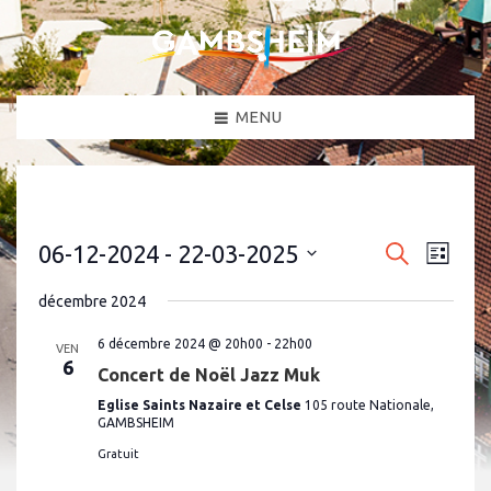
MENU
N
R
06-12-2024
 - 
22-03-2025
R
L
a
e
e
S
i
c
v
é
s
décembre 2024
c
h
l
i
t
e
e
g
h
e
c
6 décembre 2024 @ 20h00
-
22h00
r
VEN
a
t
6
e
c
Concert de Noël Jazz Muk
i
t
h
o
r
i
Eglise Saints Nazaire et Celse
105 route Nationale,
e
n
o
GAMBSHEIM
c
n
e
n
h
Gratuit
z
d
u
e
e