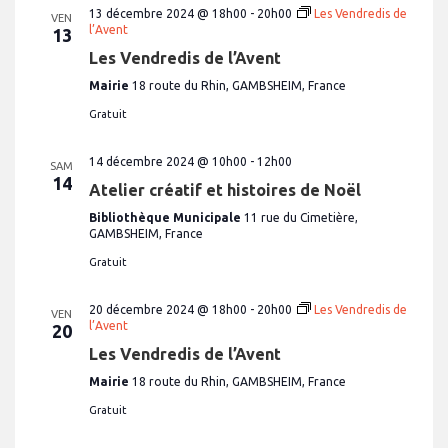
n
13 décembre 2024 @ 18h00
-
20h00
Les Vendredis de
e
v
VEN
e
d
l’Avent
13
u
a
t
e
Les Vendredis de l’Avent
t
n
e
s
Mairie
18 route du Rhin, GAMBSHEIM, France
.
É
a
Gratuit
v
v
è
i
n
14 décembre 2024 @ 10h00
-
12h00
SAM
e
14
g
Atelier créatif et histoires de Noël
m
a
e
Bibliothèque Municipale
11 rue du Cimetière,
GAMBSHEIM, France
t
n
t
i
Gratuit
o
20 décembre 2024 @ 18h00
-
20h00
Les Vendredis de
VEN
n
l’Avent
20
d
Les Vendredis de l’Avent
e
Mairie
18 route du Rhin, GAMBSHEIM, France
v
Gratuit
u