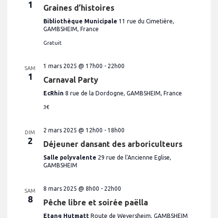
1
Graines d’histoires
Bibliothèque Municipale
11 rue du Cimetière,
GAMBSHEIM, France
Gratuit
1 mars 2025 @ 17h00
-
22h00
SAM
1
Carnaval Party
EcRhin
8 rue de la Dordogne, GAMBSHEIM, France
3€
2 mars 2025 @ 12h00
-
18h00
DIM
2
Déjeuner dansant des arboriculteurs
Salle polyvalente
29 rue de l'Ancienne Eglise,
GAMBSHEIM
8 mars 2025 @ 8h00
-
22h00
SAM
8
Pêche libre et soirée paëlla
Etang Hutmatt
Route de Weyersheim, GAMBSHEIM