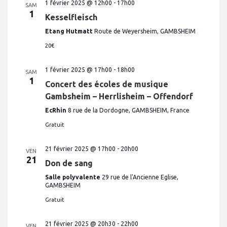
e
1 février 2025 @ 12h00
-
17h00
SAM
1
s
Kesselfleisch
É
Etang Hutmatt
Route de Weyersheim, GAMBSHEIM
v
20€
è
1 février 2025 @ 17h00
-
18h00
n
SAM
1
Concert des écoles de musique
e
Gambsheim – Herrlisheim – Offendorf
m
EcRhin
8 rue de la Dordogne, GAMBSHEIM, France
e
n
Gratuit
t
21 février 2025 @ 17h00
-
20h00
VEN
s
21
Don de sang
Salle polyvalente
29 rue de l'Ancienne Eglise,
GAMBSHEIM
Gratuit
21 février 2025 @ 20h30
-
22h00
VEN