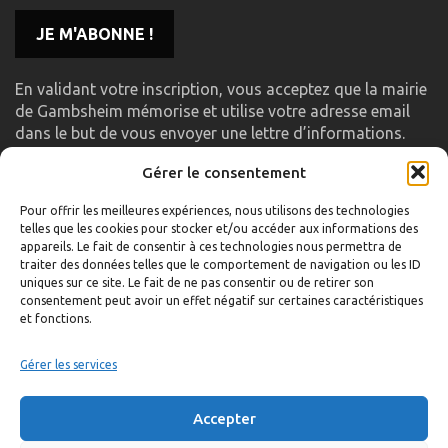
En validant votre inscription, vous acceptez que la mairie
de Gambsheim mémorise et utilise votre adresse email
dans le but de vous envoyer une lettre d’informations.
Gérer le consentement
LIENS UTILES
Pour offrir les meilleures expériences, nous utilisons des technologies
telles que les cookies pour stocker et/ou accéder aux informations des
Accueil
appareils. Le fait de consentir à ces technologies nous permettra de
traiter des données telles que le comportement de navigation ou les ID
Formulaire de contact
uniques sur ce site. Le fait de ne pas consentir ou de retirer son
consentement peut avoir un effet négatif sur certaines caractéristiques
Gambs TV
et fonctions.
Plan du site
Mentions légales
Gérer les services
Politique de confidentialité
Accepter
Extranet élu