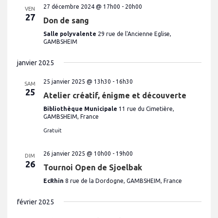
n
27 décembre 2024 @ 17h00
-
20h00
e
v
VEN
e
d
27
u
Don de sang
a
t
e
t
Salle polyvalente
29 rue de l'Ancienne Eglise,
n
e
s
GAMBSHEIM
.
É
a
v
v
janvier 2025
è
i
n
25 janvier 2025 @ 13h30
-
16h30
SAM
e
g
25
Atelier créatif, énigme et découverte
m
a
e
Bibliothèque Municipale
11 rue du Cimetière,
t
n
GAMBSHEIM, France
t
i
Gratuit
o
26 janvier 2025 @ 10h00
-
19h00
n
DIM
26
Tournoi Open de Sjoelbak
d
e
EcRhin
8 rue de la Dordogne, GAMBSHEIM, France
v
février 2025
u