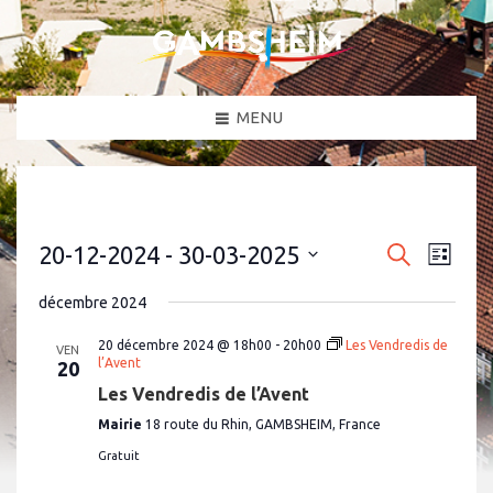
MENU
N
R
20-12-2024
 - 
30-03-2025
R
L
a
e
e
S
i
c
v
é
s
décembre 2024
c
h
l
i
t
e
e
g
h
e
c
20 décembre 2024 @ 18h00
-
20h00
Les Vendredis de
r
VEN
a
t
l’Avent
20
e
c
i
t
h
Les Vendredis de l’Avent
o
r
i
e
n
o
Mairie
18 route du Rhin, GAMBSHEIM, France
c
n
e
n
h
Gratuit
z
d
u
e
e