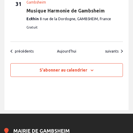
Gambsheim
31
Musique Harmonie de Gambsheim
EcRhin
8 rue de la Dordogne, GAMBSHEIM, France
Gratuit
Évènements
Évènements
précédents
Aujourd’hui
suivants
S’abonner au calendrier
MAIRIE DE GAMBSHEIM