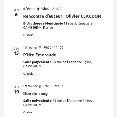
e
s
6 février @ 20h00
-
21h00
VEN
6
É
Rencontre d’auteur : Olivier CLAUDON
v
Bibliothèque Municipale
11 rue du Cimetière,
GAMBSHEIM, France
è
Gratuit
n
e
15 février @ 10h30
-
11h00
DIM
m
15
P’tite Émeraude
e
Salle polyvalente
29 rue de l'Ancienne Eglise,
n
GAMBSHEIM
t
Gratuit
s
19 février @ 17h00
-
20h00
JEU
19
Don de sang
Salle polyvalente
29 rue de l'Ancienne Eglise,
GAMBSHEIM
Gratuit