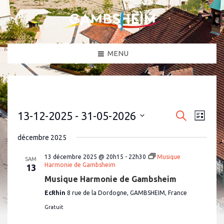
MENU
N
R
13-12-2025
 - 
31-05-2026
R
L
a
e
e
S
i
c
v
é
s
décembre 2025
c
h
l
i
t
e
e
g
h
e
c
13 décembre 2025 @ 20h15
-
22h30
Musique
r
SAM
a
t
Harmonie de Gambsheim
13
e
c
i
t
h
Musique Harmonie de Gambsheim
o
r
i
e
n
o
EcRhin
8 rue de la Dordogne, GAMBSHEIM, France
c
n
e
n
h
Gratuit
z
d
u
e
e