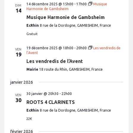
n
14 décembre 2025 @ 15h00
-
17h00
Musique
e
v
DIM
e
d
Harmonie de Gambsheim
14
u
a
t
e
Musique Harmonie de Gambsheim
t
n
e
s
EcRhin
8 rue de la Dordogne, GAMBSHEIM, France
.
É
a
Gratuit
v
v
è
i
n
19 décembre 2025 @ 18h00
-
20h00
Les vendredis de
VEN
e
l’Avent
19
g
m
Les vendredis de l’Avent
a
e
Mairie
18 route du Rhin, GAMBSHEIM, France
t
n
t
i
janvier 2026
o
30 janvier @ 20h30
-
22h00
n
VEN
30
ROOTS 4 CLARINETS
d
e
EcRhin
8 rue de la Dordogne, GAMBSHEIM, France
v
22€
u
février 2026