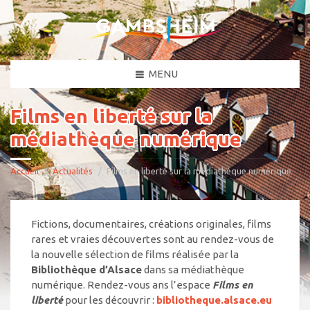
MENU
Films en liberté sur la
médiathèque numérique
Accueil
Actualités
Films en liberté sur la médiathèque numérique
Fictions, documentaires, créations originales, films
rares et vraies découvertes sont au rendez-vous de
la nouvelle sélection de films réalisée par la
Bibliothèque d’Alsace
dans sa médiathèque
numérique. Rendez-vous ans l’espace
Films en
liberté
pour les découvrir :
bibliotheque.alsace.eu