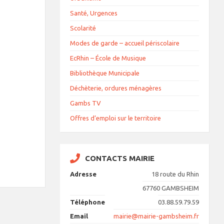
Santé, Urgences
Scolarité
Modes de garde – accueil périscolaire
EcRhin – École de Musique
Bibliothèque Municipale
Déchèterie, ordures ménagères
Gambs TV
Offres d’emploi sur le territoire
CONTACTS MAIRIE
Adresse
18 route du Rhin
67760 GAMBSHEIM
Téléphone
03.88.59.79.59
Email
mairie@mairie-gambsheim.fr