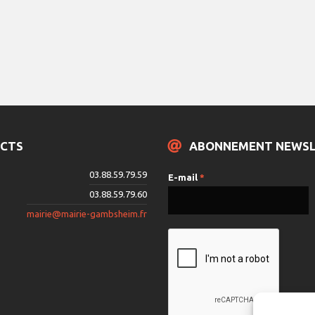
CTS
ABONNEMENT NEWS
03.88.59.79.59
E-mail
*
03.88.59.79.60
mairie@mairie-gambsheim.fr