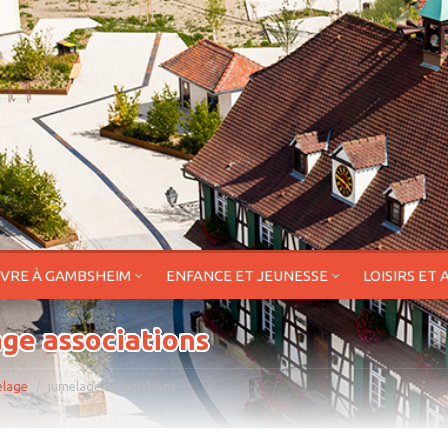
IVRE À GAMBSHEIM
ENFANCE ET JEUNESSE
LOISIRS ET 
ge associations
lage
jumelage associations