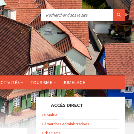
ACTIVITÉS
TOURISME
JUMELAGE
ACCÈS DIRECT
La Mairie
Démarches administratives
Urbanisme