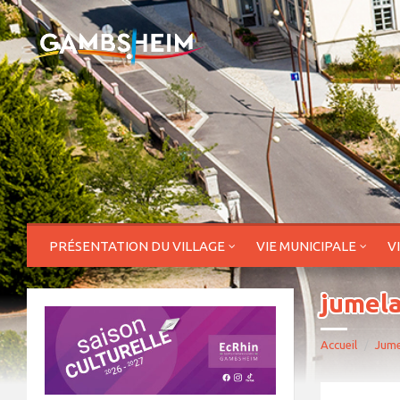
PRÉSENTATION DU VILLAGE
VIE MUNICIPALE
V
jumela
Accueil
Jume