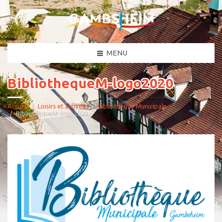
MENU
BibliothequeM-logo2020
Accueil
Loisirs et activités
Bibliothèque Municipale
BibliothequeM-logo2020