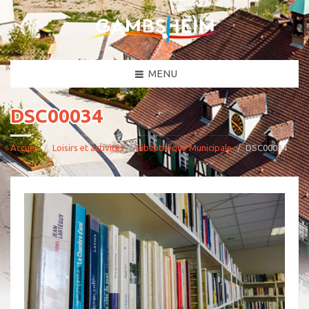
MENU
DSC00034
Accueil
Loisirs et activités
Bibliothèque Municipale
DSC00034