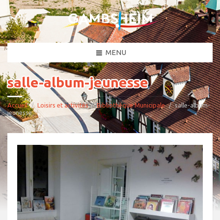
MENU
salle-album-jeunesse
Accueil
Loisirs et activités
Bibliothèque Municipale
salle-album-
jeunesse