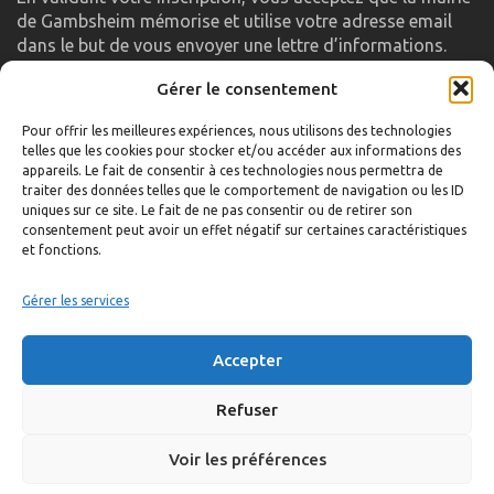
de Gambsheim mémorise et utilise votre adresse email
dans le but de vous envoyer une lettre d’informations.
Gérer le consentement
LIENS UTILES
Pour offrir les meilleures expériences, nous utilisons des technologies
telles que les cookies pour stocker et/ou accéder aux informations des
Accueil
appareils. Le fait de consentir à ces technologies nous permettra de
traiter des données telles que le comportement de navigation ou les ID
Formulaire de contact
uniques sur ce site. Le fait de ne pas consentir ou de retirer son
consentement peut avoir un effet négatif sur certaines caractéristiques
Gambs TV
et fonctions.
Plan du site
Mentions légales
Gérer les services
Politique de confidentialité
Accepter
Extranet élu
Politique de cookies
Refuser
Voir les préférences