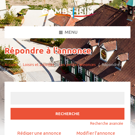
MENU
Répondre à l’annonce
Accueil
Loisirs et activités
Les petites annonces
Répondre à
l’annonce
Rechercher:
Recherche avancée
Rédiger une annonce
Modifier l'annonce