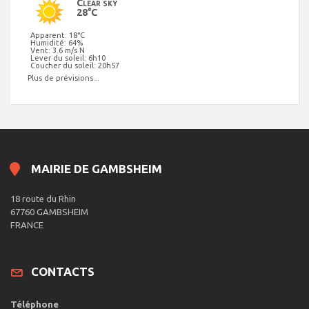
Clear sky
28°C
Apparent: 18°C
Humidité: 64%
Vent: 3.6 m/s N
Lever du soleil: 6h10
Coucher du soleil: 20h57
Plus de prévisions...
MAIRIE DE GAMBSHEIM
18 route du Rhin
67760 GAMBSHEIM
FRANCE
CONTACTS
Téléphone