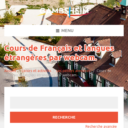
MENU
Cours de Français et langues
étrangères par webcam.
Accueil
Loisirs et activités
Les petites annonces
Cours de
Français et langues étrangères par webcam.
Rechercher:
Recherche avancée