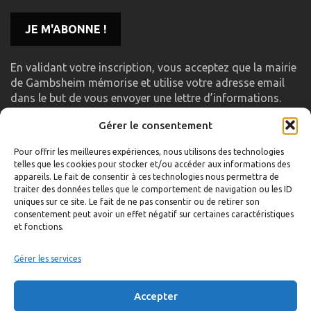
En validant votre inscription, vous acceptez que la mairie
de Gambsheim mémorise et utilise votre adresse email
dans le but de vous envoyer une lettre d’informations.
Gérer le consentement
LIENS UTILES
Pour offrir les meilleures expériences, nous utilisons des technologies
telles que les cookies pour stocker et/ou accéder aux informations des
Accueil
appareils. Le fait de consentir à ces technologies nous permettra de
traiter des données telles que le comportement de navigation ou les ID
Formulaire de contact
uniques sur ce site. Le fait de ne pas consentir ou de retirer son
consentement peut avoir un effet négatif sur certaines caractéristiques
Gambs TV
et fonctions.
Plan du site
Mentions légales
Gérer les services
Politique de confidentialité
Accepter
Extranet élu