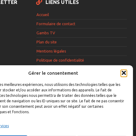
LETTER
LIENS UTILES
Accueil
Formulaire de contact
Gambs TV
Plan du site
Mentions légales
Politique de confidentialité
Extranet élu
Gérer le consentement
Politique de cookies
les meilleures expériences, nous utilisons des technologies telles que les
 stocker et/ou accéder aux informations des appareils. Le fait de
ces technologies nous permettra de traiter des données telles que le
 de navigation ou les ID uniques sur ce site. Le fait de ne pas consentir
r son consentement peut avoir un effet négatif sur certaines
acceptez que la
ques et fonctions.
ilise votre
envoyer une
rvices