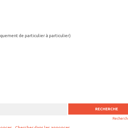
uement de particulier à particulier)
Recherch
nonces
Chercher dans les annonces