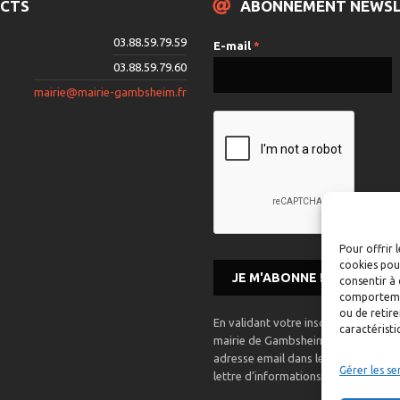
CTS
ABONNEMENT NEWS
03.88.59.79.59
E-mail
*
03.88.59.79.60
mairie@mairie-gambsheim.fr
Pour offrir 
cookies pour
consentir à 
comportement
ou de retire
En validant votre inscription, vous 
caractéristi
mairie de Gambsheim mémorise et ut
adresse email dans le but de vous 
Gérer les se
lettre d’informations.