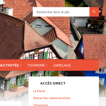
 ACTIVITÉS
TOURISME
JUMELAGE
ACCÈS DIRECT
La Mairie
Démarches administratives
Urbanisme