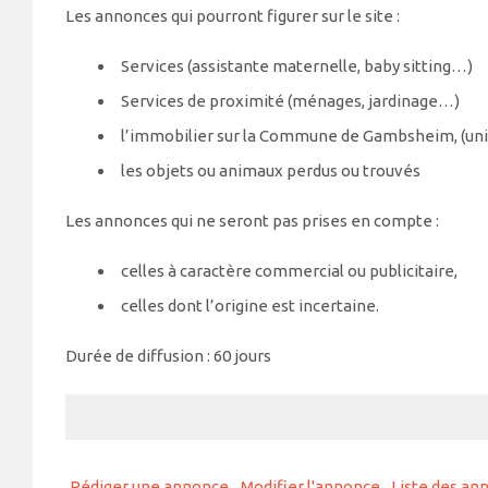
Les annonces qui pourront figurer sur le site :
Services (assistante maternelle, baby sitting…)
Services de proximité (ménages, jardinage…)
l’immobilier sur la Commune de Gambsheim, (uniq
les objets ou animaux perdus ou trouvés
Les annonces qui ne seront pas prises en compte :
celles à caractère commercial ou publicitaire,
celles dont l’origine est incertaine.
Durée de diffusion : 60 jours
Rechercher:
Rédiger une annonce
Modifier l'annonce
Liste des an