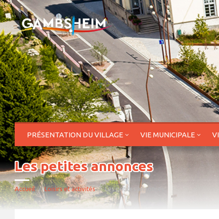
PRÉSENTATION DU VILLAGE
VIE MUNICIPALE
V
Les petites annonces
Accueil
Loisirs et activités
Les petites annonces