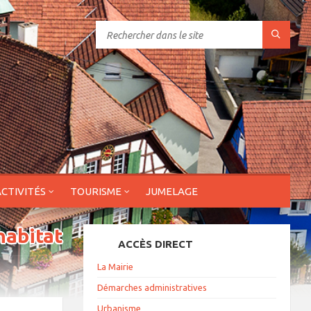
ACTIVITÉS
TOURISME
JUMELAGE
habitat
ACCÈS DIRECT
La Mairie
Démarches administratives
Urbanisme