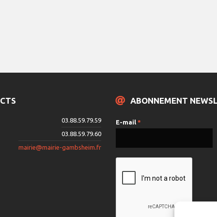
CTS
ABONNEMENT NEWS
03.88.59.79.59
E-mail
*
03.88.59.79.60
mairie@mairie-gambsheim.fr