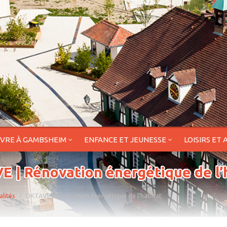
IVRE À GAMBSHEIM
ENFANCE ET JEUNESSE
LOISIRS ET 
 | Rénovation énergétique de l’
alités
OKTAVE | Rénovation énergétique de l’habitat