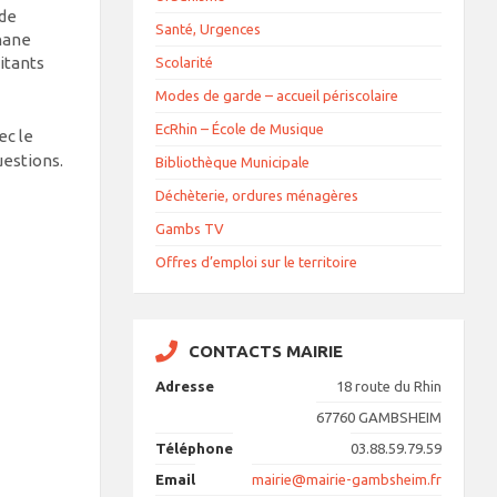
 de
Santé, Urgences
énane
itants
Scolarité
Modes de garde – accueil périscolaire
EcRhin – École de Musique
ec le
uestions.
Bibliothèque Municipale
Déchèterie, ordures ménagères
Gambs TV
Offres d’emploi sur le territoire
CONTACTS MAIRIE
Adresse
18 route du Rhin
67760 GAMBSHEIM
Téléphone
03.88.59.79.59
Email
mairie@mairie-gambsheim.fr