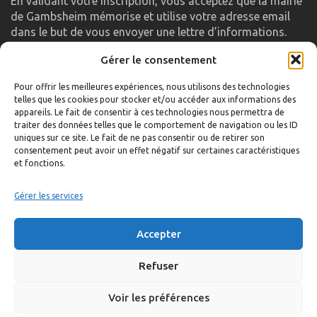
En validant votre inscription, vous acceptez que la mairie
de Gambsheim mémorise et utilise votre adresse email
dans le but de vous envoyer une lettre d’informations.
Gérer le consentement
LIENS UTILES
Pour offrir les meilleures expériences, nous utilisons des technologies
telles que les cookies pour stocker et/ou accéder aux informations des
Accueil
appareils. Le fait de consentir à ces technologies nous permettra de
traiter des données telles que le comportement de navigation ou les ID
Formulaire de contact
uniques sur ce site. Le fait de ne pas consentir ou de retirer son
consentement peut avoir un effet négatif sur certaines caractéristiques
Gambs TV
et fonctions.
Plan du site
Mentions légales
Gérer les services
Politique de confidentialité
Accepter
Extranet élu
Politique de cookies
Refuser
Voir les préférences