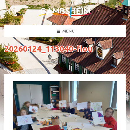
MENU
20260124_113040-flou
Accueil