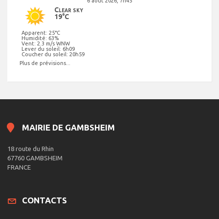
6 août 2026, 7h45
Clear sky
19°C
Apparent: 25°C
Humidité: 63%
Vent: 2.3 m/s WNW
Lever du soleil: 6h09
Coucher du soleil: 20h59
Plus de prévisions...
MAIRIE DE GAMBSHEIM
18 route du Rhin
67760 GAMBSHEIM
FRANCE
CONTACTS