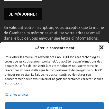
En validant votre inscription, vous acceptez que la mairie
de Gambsheim mémorise et utilise votre adresse email
dans le but de vous envoyer une lettre d’informations.
Gérer le consentement
LIENS UTILES
Pour offrir les meilleures expériences, nous utilisons des technologies
telles que les cookies pour stocker et/ou accéder aux informations des
Accueil
appareils. Le fait de consentir à ces technologies nous permettra de
traiter des données telles que le comportement de navigation ou les ID
Formulaire de contact
uniques sur ce site. Le fait de ne pas consentir ou de retirer son
consentement peut avoir un effet négatif sur certaines caractéristiques
Gambs TV
et fonctions.
Plan du site
Mentions légales
Gérer les services
Politique de confidentialité
Accepter
Extranet élu