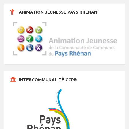
n
s
s
s
s
s
s
s
t
ANIMATION JEUNESSE PAYS RHÉNAN
s
INTERCOMMUNALITÉ CCPR