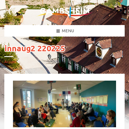
MENU
innaug2 220225
Accueil