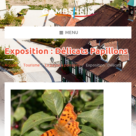
MENU
Exposition : Délicats Papillons
Accueil
Tourisme
La passe à poissons
Exposition : Délicats
Papillons