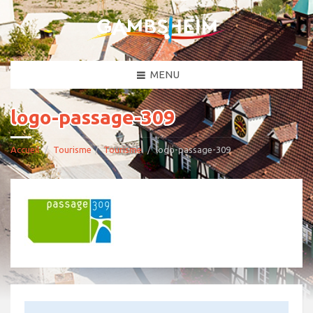
MENU
logo-passage-309
Accueil
Tourisme
Tourisme
logo-passage-309