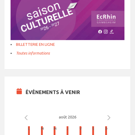
BILLETTERIE EN LIGNE
Toutes informations
ÉVÉNEMENTS À VENIR
août 2026
C
L
LUNDI
M
MARDI
M
MERCREDI
J
JEUDI
V
VENDREDI
S
SAMEDI
D
DIMANCHE