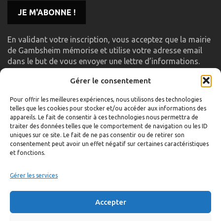
En validant votre inscription, vous acceptez que la mairie
de Gambsheim mémorise et utilise votre adresse email
dans le but de vous envoyer une lettre d’informations.
Gérer le consentement
LIENS UTILES
Pour offrir les meilleures expériences, nous utilisons des technologies
telles que les cookies pour stocker et/ou accéder aux informations des
Accueil
appareils. Le fait de consentir à ces technologies nous permettra de
traiter des données telles que le comportement de navigation ou les ID
Formulaire de contact
uniques sur ce site. Le fait de ne pas consentir ou de retirer son
consentement peut avoir un effet négatif sur certaines caractéristiques
Gambs TV
et fonctions.
Plan du site
Mentions légales
Gérer les services
Politique de confidentialité
Accepter
Extranet élu
Politique de cookies