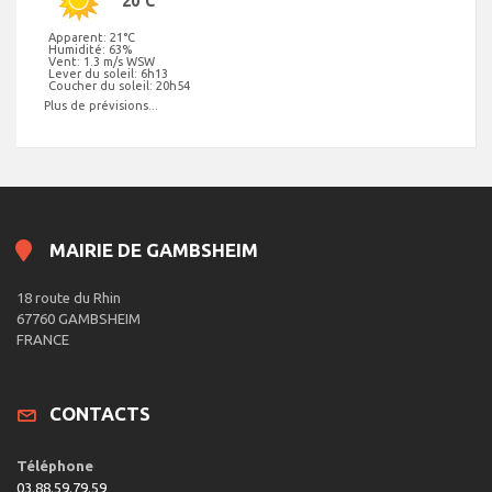
20°C
Apparent: 21°C
Humidité: 63%
Vent: 1.3 m/s WSW
Lever du soleil: 6h13
Coucher du soleil: 20h54
Plus de prévisions...
MAIRIE DE GAMBSHEIM
18 route du Rhin
67760 GAMBSHEIM
FRANCE
CONTACTS
Téléphone
03.88.59.79.59