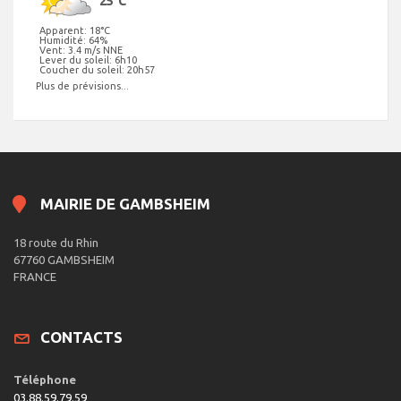
25°C
Apparent: 18°C
Humidité: 64%
Vent: 3.4 m/s NNE
Lever du soleil: 6h10
Coucher du soleil: 20h57
Plus de prévisions...
MAIRIE DE GAMBSHEIM
18 route du Rhin
67760 GAMBSHEIM
FRANCE
CONTACTS
Téléphone
03.88.59.79.59