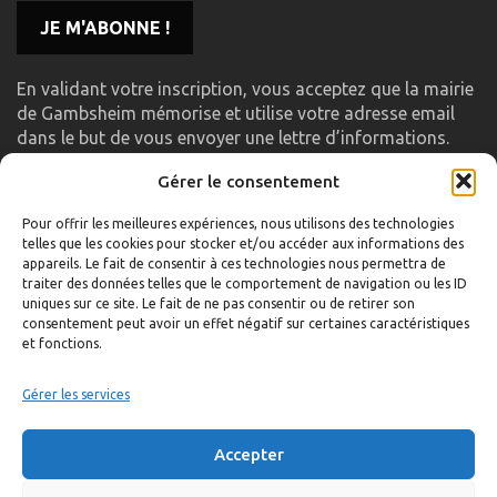
En validant votre inscription, vous acceptez que la mairie
de Gambsheim mémorise et utilise votre adresse email
dans le but de vous envoyer une lettre d’informations.
Gérer le consentement
LIENS UTILES
Pour offrir les meilleures expériences, nous utilisons des technologies
telles que les cookies pour stocker et/ou accéder aux informations des
Accueil
appareils. Le fait de consentir à ces technologies nous permettra de
traiter des données telles que le comportement de navigation ou les ID
Formulaire de contact
uniques sur ce site. Le fait de ne pas consentir ou de retirer son
consentement peut avoir un effet négatif sur certaines caractéristiques
Gambs TV
et fonctions.
Plan du site
Mentions légales
Gérer les services
Politique de confidentialité
Accepter
Extranet élu
Politique de cookies