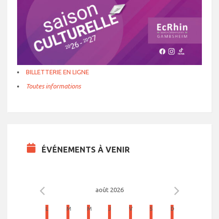
BILLETTERIE EN LIGNE
Toutes informations
ÉVÉNEMENTS À VENIR
août 2026
C
L
LUNDI
M
MARDI
M
MERCREDI
J
JEUDI
V
VENDREDI
S
SAMEDI
D
DIMANCHE