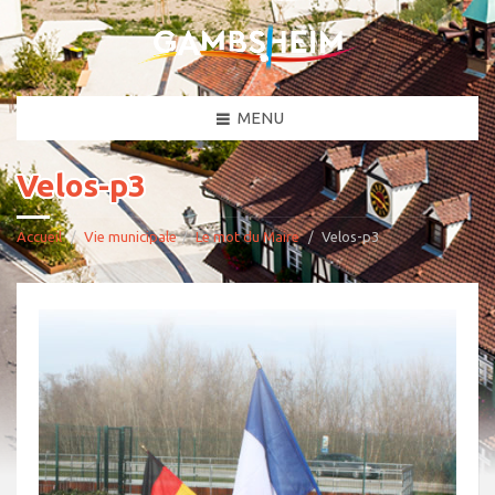
MENU
Velos-p3
Accueil
Vie municipale
Le mot du Maire
Velos-p3