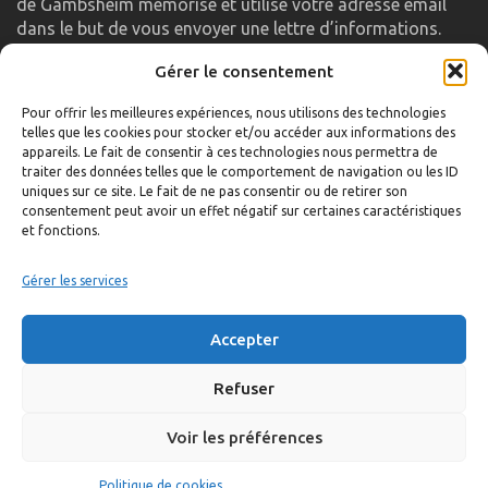
de Gambsheim mémorise et utilise votre adresse email
dans le but de vous envoyer une lettre d’informations.
Gérer le consentement
LIENS UTILES
Pour offrir les meilleures expériences, nous utilisons des technologies
telles que les cookies pour stocker et/ou accéder aux informations des
Accueil
appareils. Le fait de consentir à ces technologies nous permettra de
traiter des données telles que le comportement de navigation ou les ID
Formulaire de contact
uniques sur ce site. Le fait de ne pas consentir ou de retirer son
consentement peut avoir un effet négatif sur certaines caractéristiques
Gambs TV
et fonctions.
Plan du site
Mentions légales
Gérer les services
Politique de confidentialité
Accepter
Extranet élu
Politique de cookies
Refuser
Voir les préférences
©
Réalisation:
Anne Vonthron
Politique de cookies