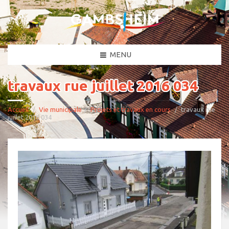
MENU
travaux rue juillet 2016 034
Accueil
Vie municipale
Projets et travaux en cours
travaux rue
juillet 2016 034