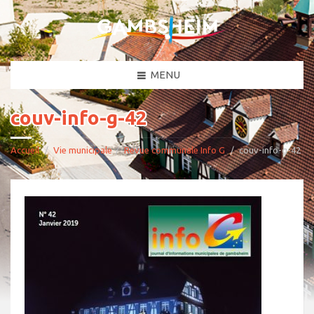
MENU
couv-info-g-42
Accueil
Vie municipale
Revue communale Info G
couv-info-g-42