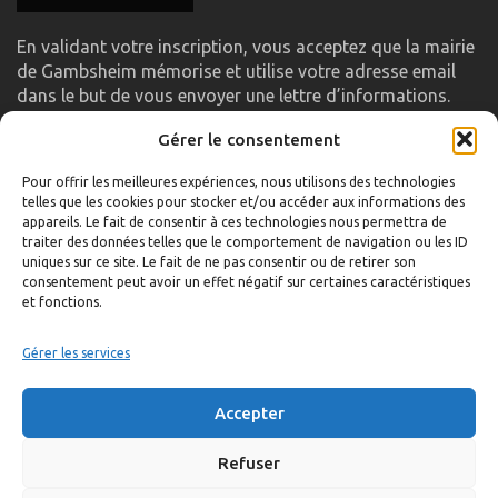
En validant votre inscription, vous acceptez que la mairie
de Gambsheim mémorise et utilise votre adresse email
dans le but de vous envoyer une lettre d’informations.
Gérer le consentement
LIENS UTILES
Pour offrir les meilleures expériences, nous utilisons des technologies
telles que les cookies pour stocker et/ou accéder aux informations des
Accueil
appareils. Le fait de consentir à ces technologies nous permettra de
traiter des données telles que le comportement de navigation ou les ID
Formulaire de contact
uniques sur ce site. Le fait de ne pas consentir ou de retirer son
consentement peut avoir un effet négatif sur certaines caractéristiques
Gambs TV
et fonctions.
Plan du site
Mentions légales
Gérer les services
Politique de confidentialité
Accepter
Extranet élu
Politique de cookies
Refuser