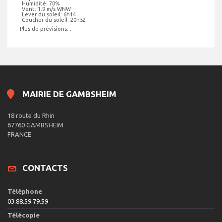
Humidité: 70%
Vent: 1.9 m/s WNW
Lever du soleil: 6h14
Coucher du soleil: 20h52
Plus de prévisions...
MAIRIE DE GAMBSHEIM
18 route du Rhin
67760 GAMBSHEIM
FRANCE
CONTACTS
Téléphone
03.88.59.79.59
Télécopie