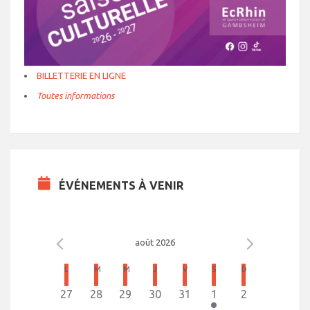
BILLETTERIE EN LIGNE
Toutes informations
ÉVÉNEMENTS À VENIR
août 2026
C
L
LUNDI
M
MARDI
M
MERCREDI
J
JEUDI
V
VENDREDI
S
SAMEDI
D
DIMANCHE
a
0
0
0
0
0
1
0
27
28
29
30
31
1
2
l
é
é
é
é
é
é
é