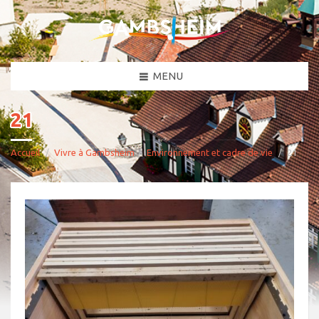
MENU
21
Accueil
Vivre à Gambsheim
Environnement et cadre de vie
21