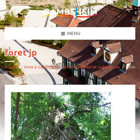
MENU
foret jp
Accueil
Vivre à Gambsheim
Environnement et cadre de vie
foret
jp