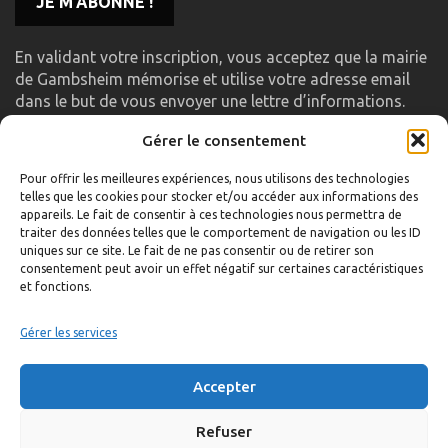
En validant votre inscription, vous acceptez que la mairie
de Gambsheim mémorise et utilise votre adresse email
dans le but de vous envoyer une lettre d’informations.
Gérer le consentement
LIENS UTILES
Pour offrir les meilleures expériences, nous utilisons des technologies
telles que les cookies pour stocker et/ou accéder aux informations des
Accueil
appareils. Le fait de consentir à ces technologies nous permettra de
traiter des données telles que le comportement de navigation ou les ID
Formulaire de contact
uniques sur ce site. Le fait de ne pas consentir ou de retirer son
consentement peut avoir un effet négatif sur certaines caractéristiques
Gambs TV
et fonctions.
Plan du site
Mentions légales
Gérer les services
Politique de confidentialité
Accepter
Extranet élu
Politique de cookies
Refuser