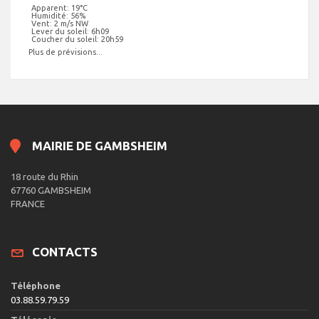
Apparent: 19°C
Humidité: 56%
Vent: 2 m/s NW
Lever du soleil: 6h09
Coucher du soleil: 20h59
Plus de prévisions...
MAIRIE DE GAMBSHEIM
18 route du Rhin
67760 GAMBSHEIM
FRANCE
CONTACTS
Téléphone
03.88.59.79.59