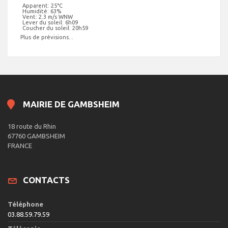
Apparent: 25°C
Humidité: 63%
Vent: 2.3 m/s WNW
Lever du soleil: 6h09
Coucher du soleil: 20h59
Plus de prévisions...
MAIRIE DE GAMBSHEIM
18 route du Rhin
67760 GAMBSHEIM
FRANCE
CONTACTS
Téléphone
03.88.59.79.59