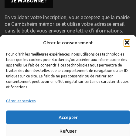
En validant votre inscription, vous acceptez que la mairie
de Gambsheim mémorise et utilise votre adresse email
dans le but de vous envoyer une lettre d’informations.
Gérer le consentement
LIENS UTILES
Pour offrir les meilleures expériences, nous utilisons des technologies
telles que les cookies pour stocker et/ou accéder aux informations des
Accueil
appareils. Le fait de consentir à ces technologies nous permettra de
traiter des données telles que le comportement de navigation ou les ID
Formulaire de contact
uniques sur ce site. Le fait de ne pas consentir ou de retirer son
consentement peut avoir un effet négatif sur certaines caractéristiques
Gambs TV
et fonctions.
Plan du site
Mentions légales
Gérer les services
Politique de confidentialité
Accepter
Extranet élu
Politique de cookies
Refuser