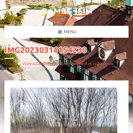
MENU
IMG20230311154230
Accueil
Vivre à Gambsheim
Environnement et cadre de vie
IMG20230311154230